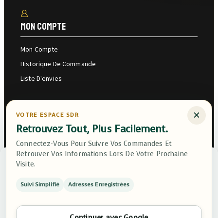
Mon Compte
Mon Compte
Historique De Commande
Liste D'envies
×
VOTRE ESPACE SDR
Retrouvez Tout, Plus Facilement.
Connectez-Vous Pour Suivre Vos Commandes Et
Retrouver Vos Informations Lors De Votre Prochaine
Saint-André, Réunion
Gérer Le Consentement
Visite.
Pour Offrir Les Meilleures Expériences, Nous Utilisons Des
Suivi Simplifié
Adresses Enregistrées
Technologies Telles Que Les Cookies Pour Stocker Et/ou Accéder Aux
Informations Des Appareils. Le Fait De Consentir À Ces Technologies
Contacter Service Client
Nous Permettra De Traiter Des Données Telles Que Le Comportement
De Navigation Ou Les ID Uniques Sur Ce Site. Le Fait De Ne Pas
Continuer avec Google