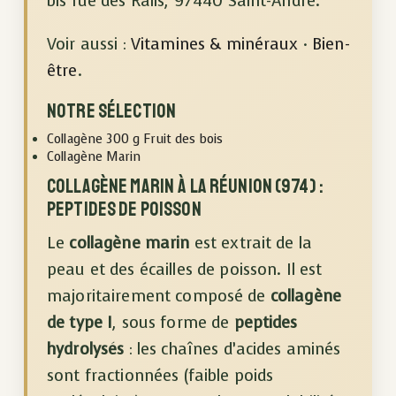
bis rue des Rails, 97440 Saint-André.
Voir aussi :
Vitamines & minéraux
·
Bien-
être
.
Notre sélection
Collagène 300 g Fruit des bois
Collagène Marin
Collagène marin à La Réunion (974) :
peptides de poisson
Le
collagène marin
est extrait de la
peau et des écailles de poisson. Il est
majoritairement composé de
collagène
de type I
, sous forme de
peptides
hydrolysés
: les chaînes d’acides aminés
sont fractionnées (faible poids