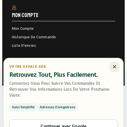
Mon Compte
Mon Compte
Historique De Commande
Liste D'envies
×
VOTRE ESPACE SDR
Retrouvez Tout, Plus Facilement.
Connectez-Vous Pour Suivre Vos Commandes Et
Retrouver Vos Informations Lors De Votre Prochaine
Gérer Le Consentement
Saint-André, Réunion
Visite.
Pour Offrir Les Meilleures Expériences, Nous Utilisons Des
Suivi Simplifié
Adresses Enregistrées
Technologies Telles Que Les Cookies Pour Stocker Et/ou Accéder Aux
Informations Des Appareils. Le Fait De Consentir À Ces Technologies
Contacter Service Client
Nous Permettra De Traiter Des Données Telles Que Le Comportement
De Navigation Ou Les ID Uniques Sur Ce Site. Le Fait De Ne Pas
Continuer avec Google