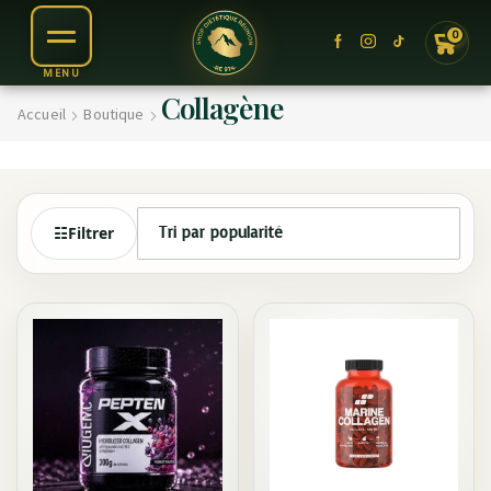
0
Collagène
Accueil
Boutique
☷
Filtrer