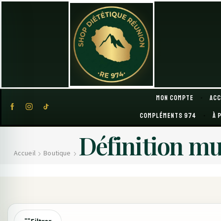
Mon compte
Acc
Compléments 974
À 
Définition mu
Accueil
Boutique