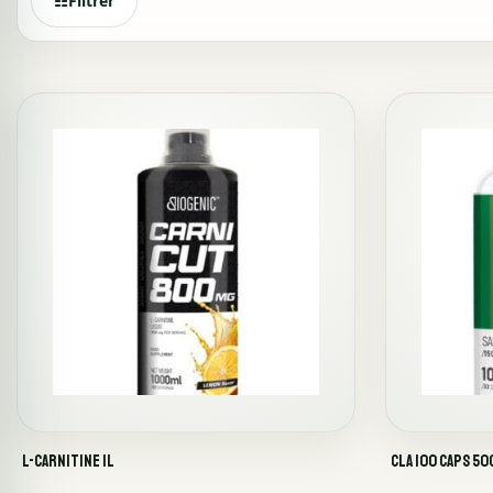
☷
Filtrer
L-Carnitine 1L
CLA 100 CAPS 5