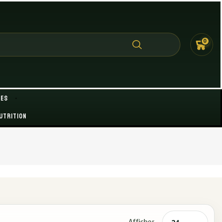
0
des
utrition