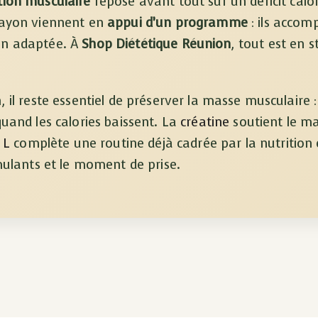
ition musculaire
repose avant tout sur un déficit cal
rayon viennent en
appui d’un programme
: ils acco
on adaptée. À
Shop Diététique Réunion
, tout est en 
 il reste essentiel de préserver la masse musculaire 
quand les calories baissent. La
créatine
soutient le ma
 L
complète une routine déjà cadrée par la nutrition et
imulants et le moment de prise.