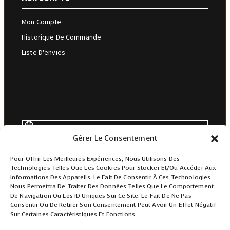
Mon Compte
Historique De Commande
Liste D'envies
Gérer Le Consentement
Saint-André, Réunion
Pour Offrir Les Meilleures Expériences, Nous Utilisons Des
Technologies Telles Que Les Cookies Pour Stocker Et/ou Accéder Aux
Informations Des Appareils. Le Fait De Consentir À Ces Technologies
Contacter Service Client
Nous Permettra De Traiter Des Données Telles Que Le Comportement
De Navigation Ou Les ID Uniques Sur Ce Site. Le Fait De Ne Pas
Consentir Ou De Retirer Son Consentement Peut Avoir Un Effet Négatif
Sur Certaines Caractéristiques Et Fonctions.
0693 41 67 09