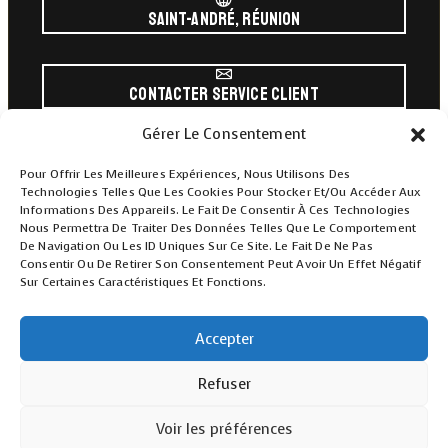
Saint-André, Réunion
Contacter Service Client
Gérer Le Consentement
0693 41 67 09
Pour Offrir Les Meilleures Expériences, Nous Utilisons Des
Technologies Telles Que Les Cookies Pour Stocker Et/ou Accéder Aux
Informations Des Appareils. Le Fait De Consentir À Ces Technologies
Nous Permettra De Traiter Des Données Telles Que Le Comportement
SAS SDR Shop Diététique Réunion
(Gold Star OI) · SIRET 911
De Navigation Ou Les ID Uniques Sur Ce Site. Le Fait De Ne Pas
482 032 00016 · RCS Saint-Denis La Réunion · TVA FR06 911
Consentir Ou De Retirer Son Consentement Peut Avoir Un Effet Négatif
482 032 · Médiateur Conso :
Médiation Consommation
Sur Certaines Caractéristiques Et Fonctions.
Développement
·
SignalConso (DGCCRF)
·
RLL UE
IA
Accepter
Refuser
Voir les préférences