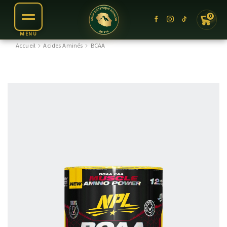
0
Accueil
Acides Aminés
BCAA