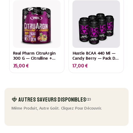
Real Pharm CitruArgin
Hustle BCAA 440 Ml —
300 G — Citrulline +
Candy Berry — Pack De
Arginine — Blue
6
35,00
€
17,00
€
Raspberry
🍓 Autres Saveurs Disponibles
(2)
Même Produit, Autre Goût. Cliquez Pour Découvrir.