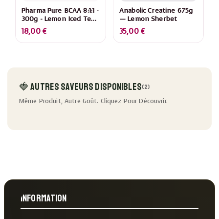
Pharma Pure BCAA 8:1:1 -
Anabolic Creatine 675g
300g - Lemon Iced Tea -
— Lemon Sherbet
L-Leucine, L-Isoleucine,
18,00
€
35,00
€
L-Valine
🍓 Autres Saveurs Disponibles
(2)
Même Produit, Autre Goût. Cliquez Pour Découvrir.
Information