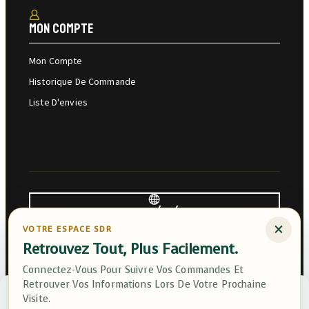
Mon Compte
Mon Compte
Historique De Commande
Liste D'envies
Saint-André, Réunion
×
VOTRE ESPACE SDR
Retrouvez Tout, Plus Facilement.
Contacter Service Client
Connectez-Vous Pour Suivre Vos Commandes Et
Retrouver Vos Informations Lors De Votre Prochaine
Gérer Le Consentement
Visite.