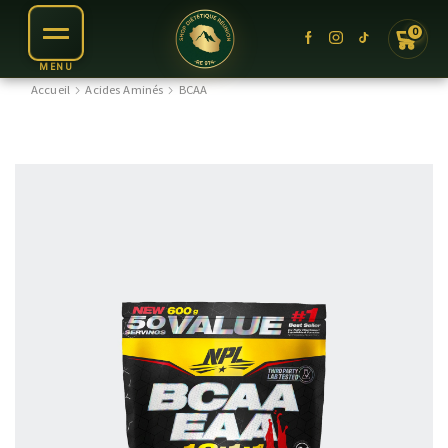
0
Accueil
Acides Aminés
BCAA