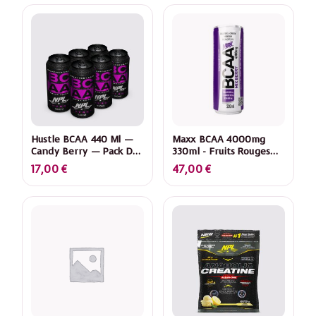
Hustle BCAA 440 Ml —
Maxx BCAA 4000mg
Candy Berry — Pack De
330ml - Fruits Rouges
6
(Mix Berry) - Pack De 24
17,00
€
47,00
€