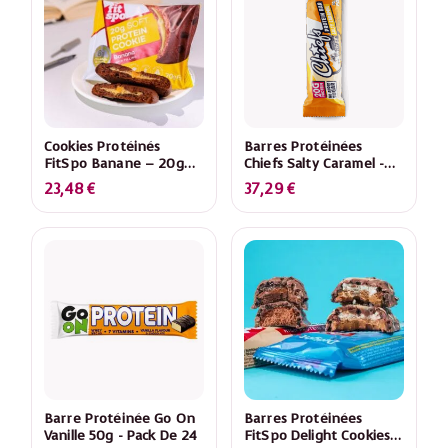
Cookies Protéinés
Barres Protéinées
FitSpo Banane – 20g
Chiefs Salty Caramel -
Protéines, Base Avoine
20g Protéines, Sans
23,48
€
37,29
€
– Pack 10 X 70g
Sucre Ajouté - Pack 12 X
55g
Barre Protéinée Go On
Barres Protéinées
Vanille 50g - Pack De 24
FitSpo Delight Cookies