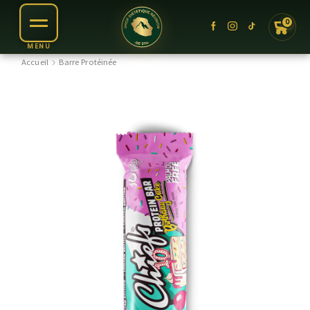
0
Accueil
Barre Protéinée