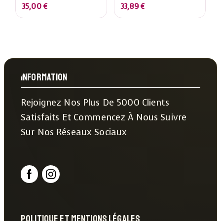
& Cream - 20g
35,00
€
33,89
€
Protéines, 0,5g Sucre -
Pack 12 X 60g
Information
Rejoignez Nos Plus De 5000 Clients
Satisfaits Et Commencez À Nous Suivre
Sur Nos Réseaux Sociaux
Politique Et Mentions Légales