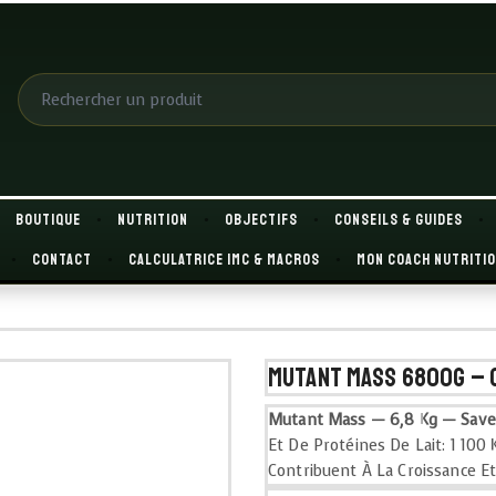
Boutique
Nutrition
OBJECTIFS
Conseils & Guides
Contact
Calculatrice IMC & macros
Mon coach nutriti
Mutant Mass 6800g – 
Mutant Mass — 6,8 Kg — Save
Et De Protéines De Lait: 1 100
Contribuent À La Croissance E