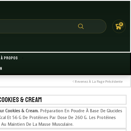
0
À propos
on
Revenez À La Page Précédente
Cookies & Cream
ur Cookies & Cream.
Préparation En Poudre À Base De Glucides
 Kcal Et 56 G De Protéines Par Dose De 260 G. Les Protéines
t Au Maintien De La Masse Musculaire.