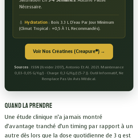
Saturation En
3-4 Semaines
. Aucune Pause
Nécessaire.
💧
Hydratation
: Bois
3.3 L
D'eau Par Jour Minimum
(climat Tropical : +0,5 À 1 L Recommandés).
Voir Nos Créatines (Creapure®) →
Sources
: ISSN (Kreider 2017), Antonio Et Al. 2021. Maintenance
0,03-0,05 G/kg/j · Charge 0,3 G/kg/j (5-7 J). Outil Informatif, Ne
Remplace Pas Un Avis Médical.
Quand la prendre
Une étude clinique n’a jamais montré
d’avantage tranché d’un timing par rapport à un
autre dès lors que la dose quotidienne de 3 g est