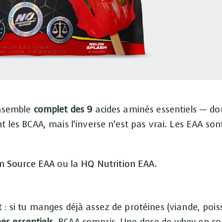
’ensemble
complet des 9
acides aminés essentiels — don
nt les BCAA, mais l’inverse n’est pas vrai. Les EAA son
m Source EAA
ou la
HQ Nutrition EAA
.
t : si tu manges déjà assez de protéines (viande, poi