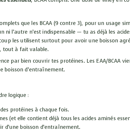
és essentiels
, BCAA compris. Une dose de whey en co
omplets que les BCAA (9 contre 3), pour un usage simi
un ni l’autre n’est indispensable — tu as déjà les acid
oup les utilisent surtout pour avoir une boisson agr
 tout à fait valable.
nce par bien couvrir tes protéines. Les EAA/BCAA vi
ne boisson d’entraînement.
dre logique :
des protéines à chaque fois.
s (et elle contient déjà tous les acides aminés essent
sir d’une boisson d’entraînement.