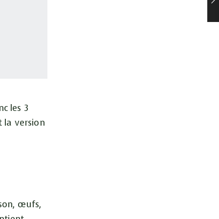
c les 3
t la version
sson, œufs,