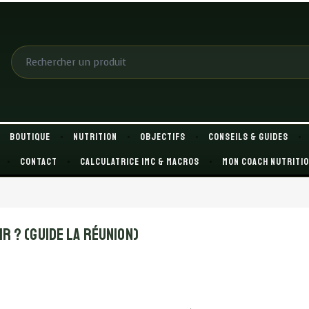
Boutique
Nutrition
OBJECTIFS
Conseils & Guides
Contact
Calculatrice IMC & macros
Mon coach nutriti
ir ? (Guide La Réunion)