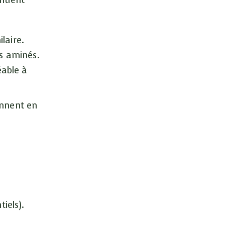
ntient
laire.
es aminés.
éable à
ennent en
iels).