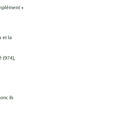
omplément «
A
et la
é (974),
onc ils