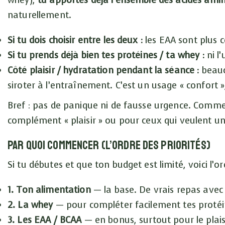
whey),
tu apportes déjà l’ensemble des acides amin
naturellement.
Si tu dois choisir entre les deux :
les EAA sont plus c
Si tu prends déjà bien tes protéines / ta whey :
ni l’
Côté plaisir / hydratation pendant la séance :
beauc
siroter à l’entraînement. C’est un usage « confort »,
Bref : pas de panique ni de fausse urgence. Comme
complément « plaisir » ou pour ceux qui veulent u
Par quoi commencer (l’ordre des priorités)
Si tu débutes et que ton budget est limité, voici l’or
1. Ton alimentation
— la base. De vrais repas avec 
2. La whey
— pour compléter facilement tes protéine
3. Les EAA / BCAA
— en bonus, surtout pour le plai